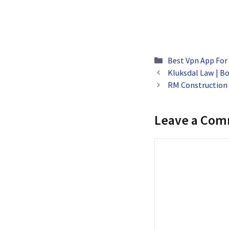
Categories
Best Vpn App For
Kluksdal Law | Bo
RM Construction 
Leave a Co
Comment