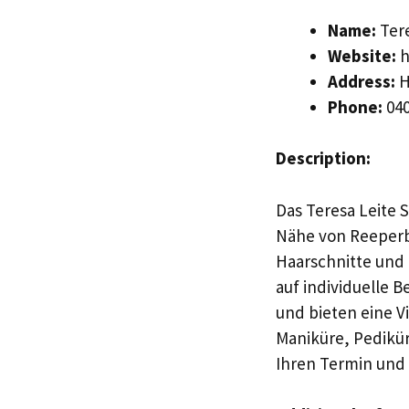
Name:
Tere
Website:
h
Address:
H
Phone:
040
Description:
Das Teresa Leite S
Nähe von Reeperba
Haarschnitte und
auf individuelle B
und bieten eine V
Maniküre, Pedikü
Ihren Termin und