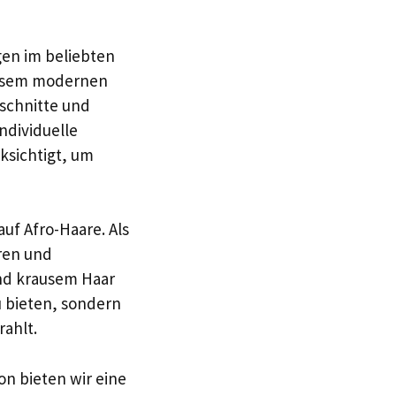
gen im beliebten
diesem modernen
rschnitte und
ndividuelle
ksichtigt, um
uf Afro-Haare. Als
ren und
und krausem Haar
zu bieten, sondern
rahlt.
lon bieten wir eine