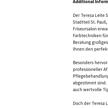
Additional Infor
Der Teresa Leite 
Stadtteil St. Pau
Friseursalon erwar
Farbtechniken für
Beratung großges
Ihnen den perfekt
Besonders hervorz
professioneller A
Pflegebehandlung
abgestimmt sind. U
auch wertvolle Ti
Doch der Teresa Le