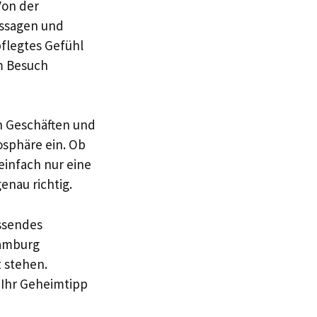
Von der
assagen und
pflegtes Gefühl
em Besuch
en Geschäften und
osphäre ein. Ob
einfach nur eine
enau richtig.
ssendes
Hamburg
 stehen.
 Ihr Geheimtipp