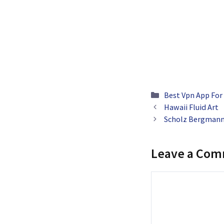
Categories
Best Vpn App For
Hawaii Fluid Art
Scholz Bergmann 
Leave a Co
Comment