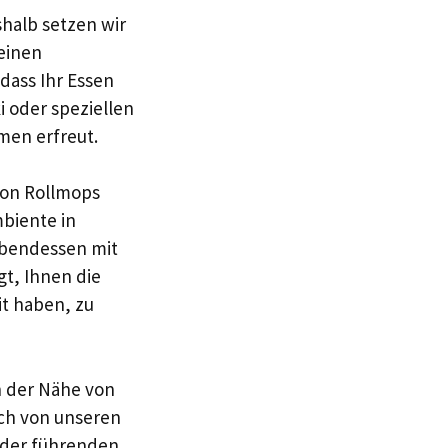
shalb setzen wir
 einen
 dass Ihr Essen
i oder speziellen
umen erfreut.
 von Rollmops
mbiente in
 Abendessen mit
gt, Ihnen die
it haben, zu
n der Nähe von
ich von unseren
 der führenden