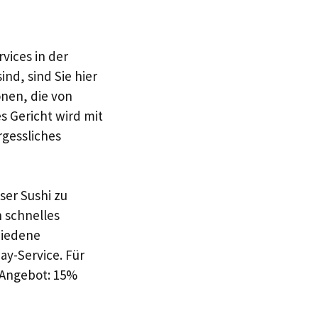
vices in der
nd, sind Sie hier
onen, die von
es Gericht wird mit
rgessliches
ser Sushi zu
n schnelles
hiedene
ay-Service. Für
s Angebot: 15%