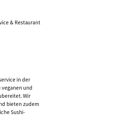
vice & Restaurant
ervice in der
zu veganen und
bereitet. Wir
 und bieten zudem
che Sushi-