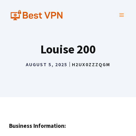
Skip
to
MENU
content
Louise 200
AUGUST 5, 2025
H2UX0ZZZQGM
Business Information: